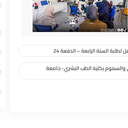
لطلبة السنة الرابعة – الدفعة 24
 والسموم بكلية الطب البشري- جامعة
سرين أبولويفة قارئ العام في مسابقة أقرأ-
شري لتعزيز حضور جامعة مصراتة في