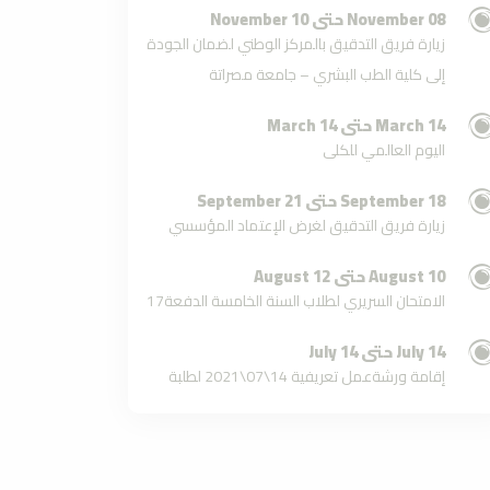
08 November حتى 10 November
زيارة فريق التدقيق بالمركز الوطني لضمان الجودة
إلى كلية الطب البشري – جامعة مصراتة
14 March حتى 14 March
اليوم العالمي للكلى
18 September حتى 21 September
زيارة فريق التدقيق لغرض الإعتماد المؤسسي
10 August حتى 12 August
الامتحان السريري لطلاب السنة الخامسة الدفعة17
14 July حتى 14 July
إقامة ورشةعمل تعريفية 14\07\2021 لطلبة
الطب البشري
04 April حتى 08 April
اعلان