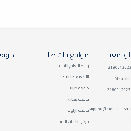
يادات الذهبي لبحث أوجه التعاون المشترك
عياد
team
وا معنا
مواقع ذات صلة
موقع 
اخوة في الرضاعة (Milk Sibling)
وزارة التعليم الليبية
سلات الادارية
الأكاديمية الليبية
2
جامعة طرابلس
لإحصائي SPSS
جامعة بنغازي
support@med.misuratau
جامعة الزاوية
 في فريق التدقيق على الاعتماد البرامجي
مركز الطاقات المتجددة