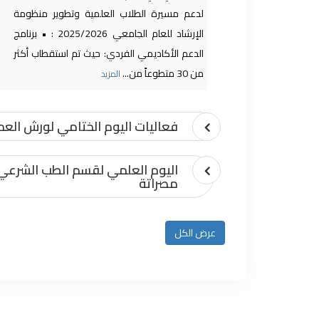
لدعم مسيرة الطلاب العلمية وتطوير منظومة
الإرشاد للعام الجامعي 2025/2026 : • برنامج
الدعم الأكاديمي الفردي: حيث تم استقطاب أكثر
من 30 متطوعاً من...
المزيد
فعاليات اليوم الختامي لورش العمل 
اليوم العلمي لقسم الطب الشرعي
مصراتة
كلية الطب البشري تحتفي بتتويج ن
عرض الكل
إثراء
اجتماع استراتيجي بكلية الطب الب
التصنيفات العالمية