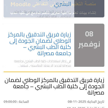
البشري
في إطار تعزيز التعلم المدمج وتطوير بيئات التعليم
الإلكتروني، تنظم كلية الطب...
08
زيارة فريق التدقيق بالمركز
الوطني لضمان الجودة إلى
نوفمبر
كلية الطب البشري –
جامعة مصراتة
في إطار استعدادات كلية الطب البشري بجامعة
مصراتة لتجديد الاعتماد المؤسسي، تستعد...
زيارة فريق التدقيق بالمركز الوطني لضمان
14
اليوم العالمي للكلى
الجودة إلى كلية الطب البشري – جامعة
مارس
مصراتة
بمناسبة اليوم العالمي للكلى, تعتزم كلية الطب
البشري جامعة مصراته عن إقامة يوم علمي...
تاريخ البداية: 2025-11-08
الساعة : 09:00:00