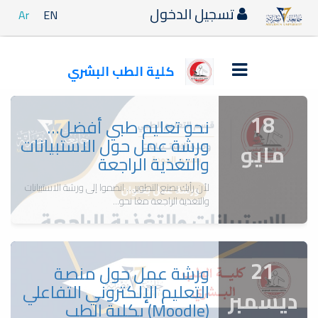
تسجيل الدخول
Ar
EN
كلية الطب البشري
18
نحو تعليم طبي أفضل…
ورشة عمل حول الاستبيانات
مايو
والتغذية الراجعة
لأن رأيك يصنع التطوير… انضموا إلى ورشة الاستبيانات
والتغذية الراجعة معًا نحو...
21
ورشة عمل حول منصة
التعليم الإلكتروني التفاعلي
ديسمبر
(Moodle) بكلية الطب