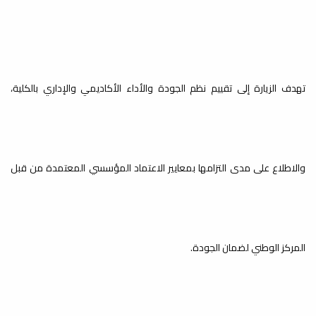
14
إقامة ورشةعمل تعريفية
14\07\2021 لطلبة الطب
يوليو
البشري
تهدف الزيارة إلى تقييم نظم الجودة والأداء الأكاديمي والإداري بالكلية،
المدرج
والاطلاع على مدى التزامها بمعايير الاعتماد المؤسسي المعتمدة من قبل
04
اعلان
أبريل
إعلان تفيد كلية الطب البشري لطلبة الاعداديات الطبية
المنسبين لكلية الطب البشري...
المركز الوطني لضمان الجودة.