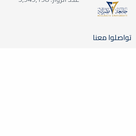
تواصلوا معنا
+2180512623182
2478 Misurata
+2180512623182
support@med.misuratau.edu.ly
مواقع ذات صلة
وزارة التعليم الليبية