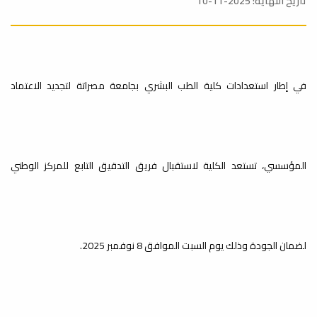
تاريخ النهاية: 2025-11-10
18
زيارة فريق التدقيق لغرض
في إطار استعدادات كلية الطب البشري بجامعة مصراتة لتجديد الاعتماد
الإعتماد المؤسسي
سبتمبر
الإعتماد المؤسسي
المؤسسي، تستعد الكلية لاستقبال فريق التدقيق التابع للمركز الوطني
10
الامتحان السريري لطلاب
السنة الخامسة الدفعة17
أغسطس
لضمان الجودة وذلك يوم السبت الموافق 8 نوفمبر 2025.
متابعة لعملية سير الامتحان السريري لطلاب السنة
الخامسة الدفعة17، في يومه الأول ...