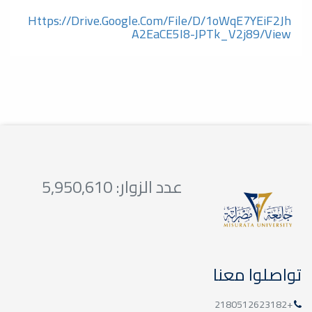
Https://drive.google.com/file/d/1oWqE7YEiF2Jh
A2EaCE5I8-JPTk_V2j89/view
عدد الزوار: 5,950,610
تواصلوا معنا
+2180512623182