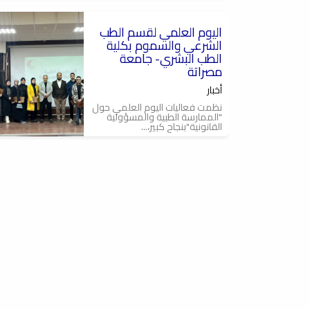
2026-01-18
اليوم العلمي لقسم الطب
الشرعي والسموم بكلية
الطب البشري- جامعة
مصراتة
أخبار
نظمت فعاليات اليوم العلمي حول
"الممارسة الطبية والمسؤولية
القانونية"بنجاح كبير،...
2026-01-15
متابعة لمحاضرة تدريبية
معملية ECG Training,
Leads Application للسنة
الرابعة للدفعة 24
المهارات السريرية
في إطار برنامج التدريب الأكاديمي
للسنة الرابعة من المرحلة السريرية
(الدفعة 24)...
2026-01-10