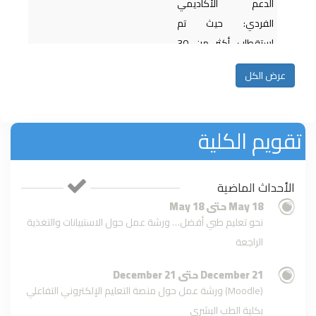
الدعم الأكاديمي
الفردي: حيث تم
استقطاب أكثر من 30
متطوعاً من...
المزيد
عرض الكل
تقويم الكلية
فعاليات اليوم الختامي لورش العمل
لطلبة السنة الرابعة – الدفعة 24
الأحداث الماضية
اليوم العلمي لقسم الطب الشرعي
والسموم بكلية الطب البشري-
18 May حتى 18 May
جامعة مصراتة
نحو تعليم طبي أفضل… ورشة عمل حول الاستبيانات والتغذية
الراجعة
كلية الطب البشري تحتفي بتتويج
21 December حتى 21 December
نسرين أبولويفة قارئ العام في
مسابقة أقرأ- إثراء
ورشة عمل حول منصة التعليم الإلكتروني التفاعلي (Moodle)
بكلية الطب البشري