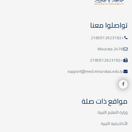
اعلان
تواصلوا معنا
اعلان
+2180512623182
جامعة مصراتة توقع اتفاقية تعاون
مُشترك مع المركز الوطني للأطراف
2478 Misurata
الصناعية
+2180512623182
support@med.misuratau.edu.ly
مواقع ذات صلة
وزارة التعليم الليبية
الأكاديمية الليبية