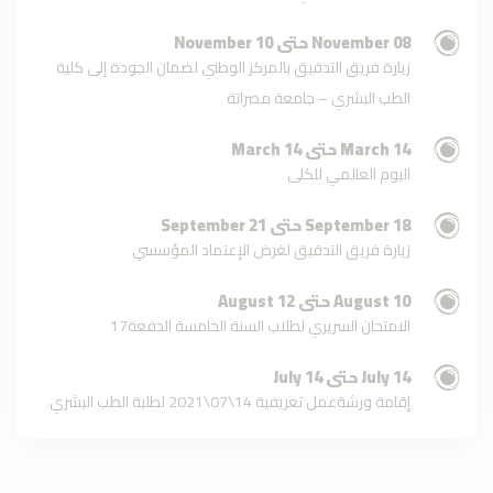
اجتماع استراتيجي بكلية الطب
08 November حتى 10 November
البشري لتعزيز حضور جامعة مصراتة
في التصنيفات العالمية
زيارة فريق التدقيق بالمركز الوطني لضمان الجودة إلى كلية
الطب البشري – جامعة مصراتة
المنظمة الوطنية لدعم التبرع
14 March حتى 14 March
بالأعضاء تنظّم حملة
اليوم العالمي للكلى
الامتحان الشفوي لمقرر الكيمياء
18 September حتى 21 September
الحيوية لطلبة السنة الأولى – الدفعة
زيارة فريق التدقيق لغرض الإعتماد المؤسسي
(27) – للعام الجامعي 2024/2025م.
10 August حتى 12 August
الامتحان السريري لطلاب السنة الخامسة الدفعة17
الامتحان الشفوي لمقرر علم
الأنسجة بكلية الطب البشري –
جامعة مصراتة، لطلبة السنة الثانية –
14 July حتى 14 July
الدفعة (26) – للعام الجامعي
إقامة ورشةعمل تعريفية 14\07\2021 لطلبة الطب البشري
2024/2025م.
04 April حتى 08 April
اعلان
تعقد كلية الطب البشري بجامعة