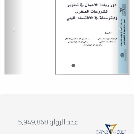
مهرجان الانطلاقة بتنظيم اتحاد طلبة
الكلية
اعلان
الامتحان السريري لطلاب السنة
الخامسة الدفعة17
كلية الطب البشري بجامعة مصراتة
تُقدم ملفات الحصول على الاعتماد
المؤسسي كاملةً إلى المركز الوطني
لضمان جودة المؤسسات التعليمية
والتدريبية)
علان لطلبة سنة أولى الدفعة23
عدد الزوار: 5,949,868
بداية من تاريخ 17/4/2021