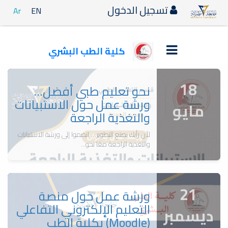
تسجيل الدخول
Ar
EN
كلية الطب البشري
18
نحو تعليم طبي أفضل…
ورشة عمل حول الاستبيانات
مايو
والتغذية الراجعة
لأن رأيك يصنع التطوير… انضموا إلى ورشة الاستبيانات
والتغذية الراجعة معًا نحو...
21
ورشة عمل حول منصة
التعليم الإلكتروني التفاعلي
ديسمبر
(Moodle) بكلية الطب