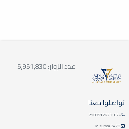
14
إقامة ورشةعمل تعريفية
14\07\2021 لطلبة الطب
يوليو
البشري
المدرج
عدد الزوار: 5,951,830
04
اعلان
أبريل
إعلان تفيد كلية الطب البشري لطلبة الاعداديات الطبية
المنسبين لكلية الطب البشري...
تواصلوا معنا
+2180512623182
2478 Misurata