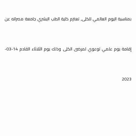
بمناسبة اليوم العالمي للكلى, تعتزم كلية الطب البشري جامعة مصراته عن
18
زيارة فريق التدقيق لغرض
الإعتماد المؤسسي
سبتمبر
إقامة يوم علمي توعوي لمرضى الكلى وذلك يوم الثلاثاء القادم 14-03-
الإعتماد المؤسسي
2023
10
الامتحان السريري لطلاب
السنة الخامسة الدفعة17
أغسطس
متابعة لعملية سير الامتحان السريري لطلاب السنة
الخامسة الدفعة17، في يومه الأول ...