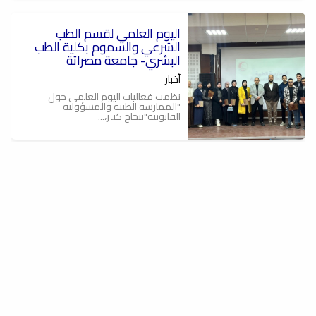
اليوم العلمي لقسم الطب
الشرعي والسموم بكلية الطب
البشري- جامعة مصراتة
أخبار
نظمت فعاليات اليوم العلمي حول
"الممارسة الطبية والمسؤولية
القانونية"بنجاح كبير،...
متابعة لمحاضرة تدريبية معملية
ECG Training, Leads
Application للسنة الرابعة
للدفعة 24
المهارات السريرية
في إطار برنامج التدريب الأكاديمي للسنة
الرابعة من المرحلة السريرية (الدفعة 24)...