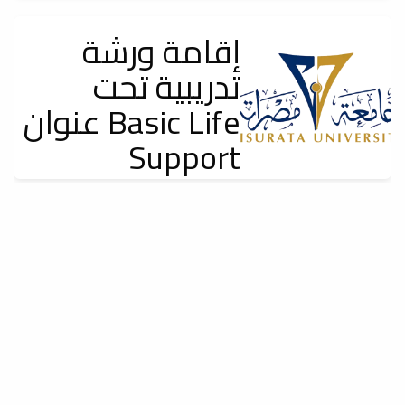
الجامعي (2025-
2026)
إقامة ورشة
تدريبية تحت
إعلانات
عنوان Basic Life
Support
Training & Basic
Medical And Surgical
اعلان للطلبة
Training's Techniques
المنسبين من
المرحلة
إعلانات
يعلن قسم المهارات السريرية عن إقامة ورشة تدريبية تحت عنوان Basic life
التمهيدية
Support Training & basic...
إعلانات
تعلن كلية الطب البشري جامعة مصراته على ان موعد اجراء المقابلة